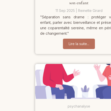
son enfant
11 Sep 2025
Reinette Girard
"Séparation sans drame : protéger v
enfant, parler avec bienveillance et prése
une coparentalité sereine, même en pér
de changement."
Lire la suite...
psychanalyse