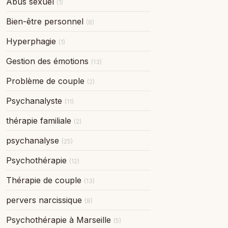
Abus sexuel
(1)
Bien-être personnel
(8)
Hyperphagie
(1)
Gestion des émotions
(13)
Problème de couple
(2)
Psychanalyste
(11)
thérapie familiale
(2)
psychanalyse
(25)
Psychothérapie
(12)
Thérapie de couple
(13)
pervers narcissique
(8)
Psychothérapie à Marseille
(5)