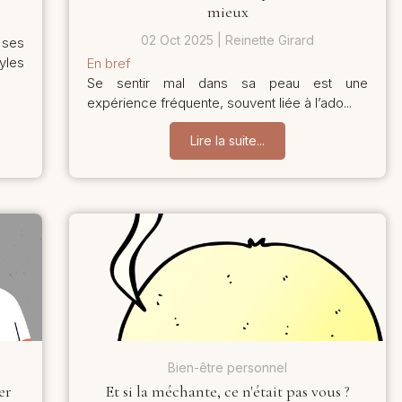
mieux
02 Oct 2025
Reinette Girard
 ses
yles
En bref
Se sentir mal dans sa peau est une
expérience fréquente, souvent liée à l’ado...
Lire la suite...
Bien-être personnel
er
Et si la méchante, ce n'était pas vous ?