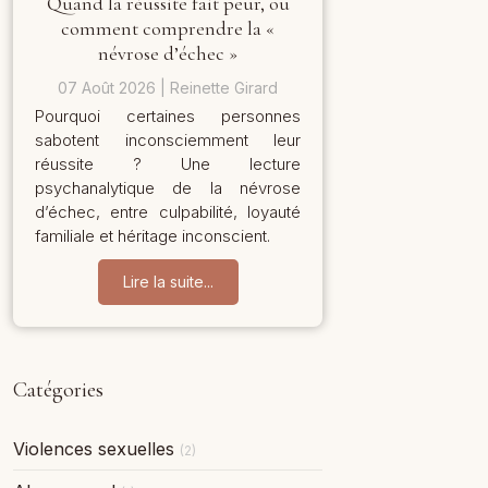
Quand la réussite fait peur, ou
comment comprendre la «
névrose d’échec »
07 Août 2026
Reinette Girard
Pourquoi certaines personnes
sabotent inconsciemment leur
réussite ? Une lecture
psychanalytique de la névrose
d’échec, entre culpabilité, loyauté
familiale et héritage inconscient.
Lire la suite...
Catégories
Violences sexuelles
(2)