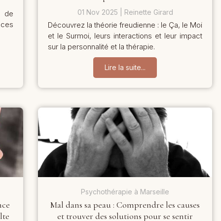
01 Nov 2025
Reinette Girard
e de
 ces
Découvrez la théorie freudienne : le Ça, le Moi
et le Surmoi, leurs interactions et leur impact
sur la personnalité et la thérapie.
Lire la suite...
Psychothérapie à Marseille
nce
Mal dans sa peau : Comprendre les causes
lte
et trouver des solutions pour se sentir