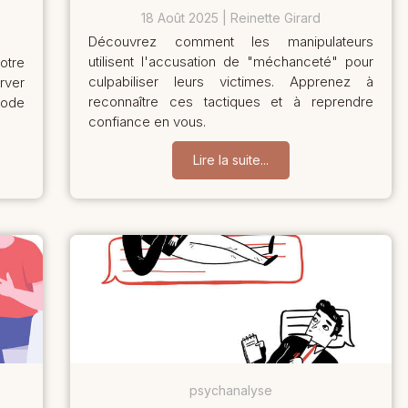
18 Août 2025
Reinette Girard
Découvrez comment les manipulateurs
utilisent l'accusation de "méchanceté" pour
otre
culpabiliser leurs victimes. Apprenez à
rver
reconnaître ces tactiques et à reprendre
iode
confiance en vous.
Lire la suite...
psychanalyse