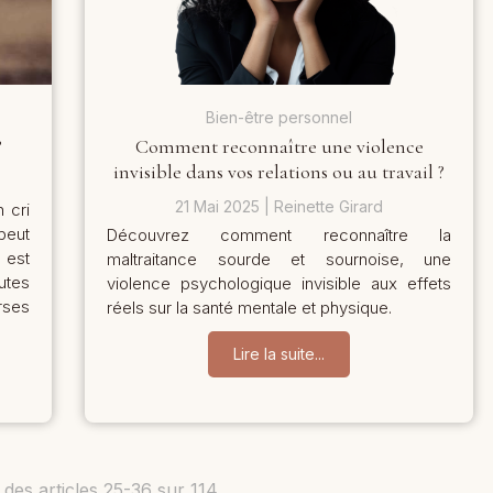
Bien-être personnel
?
Comment reconnaître une violence
invisible dans vos relations ou au travail ?
21 Mai 2025
Reinette Girard
 cri
peut
Découvrez comment reconnaître la
 est
maltraitance sourde et sournoise, une
utes
violence psychologique invisible aux effets
rses
réels sur la santé mentale et physique.
Lire la suite...
 des articles 25-36 sur 114