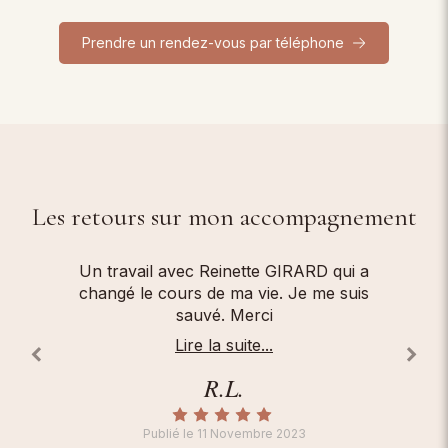
Prendre un rendez-vous par téléphone
Les retours sur mon accompagnement
 a
Très sympathique psychanalyste à Marseille
Je s
is
! Merci pour tout.
lors
a 
Lire la suite...
psyc
Publié le 21 Juin 2022