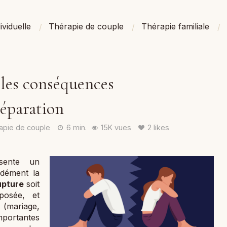
ividuelle
Thérapie de couple
Thérapie familiale
 les conséquences
séparation
apie de couple
6 min.
15K vues
2 likes
sente un
ndément la
upture
soit
posée, et
 (mariage,
mportantes