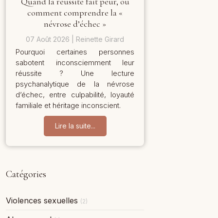
Quand la réussite fait peur, ou
comment comprendre la «
névrose d’échec »
07 Août 2026
Reinette Girard
Pourquoi certaines personnes
sabotent inconsciemment leur
réussite ? Une lecture
psychanalytique de la névrose
d’échec, entre culpabilité, loyauté
familiale et héritage inconscient.
Lire la suite...
Catégories
Violences sexuelles
(2)