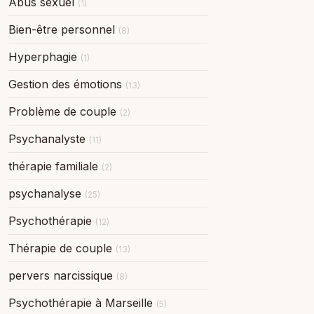
Abus sexuel
(1)
Bien-être personnel
(8)
Hyperphagie
(1)
Gestion des émotions
(13)
Problème de couple
(2)
Psychanalyste
(11)
thérapie familiale
(2)
psychanalyse
(25)
Psychothérapie
(12)
Thérapie de couple
(13)
pervers narcissique
(8)
Psychothérapie à Marseille
(5)