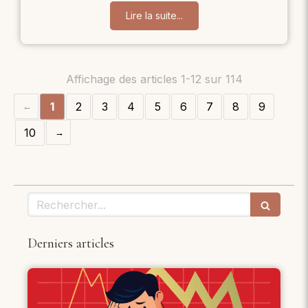
Lire la suite...
Affichage des articles 1-12 sur 114
1
2
3
4
5
6
7
8
9
10
Rechercher
Derniers articles