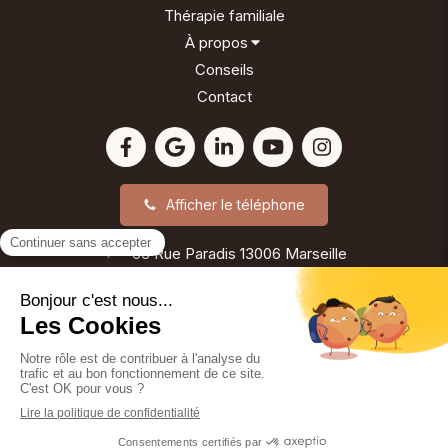
Thérapie familiale
À propos
Conseils
Contact
Afficher le téléphone
63 Rue Paradis
13006
Marseille
©2024 Reinette Girard - Psychothérapie
Plan du site
Mentions légales
Création et référencement du site par Simplébo