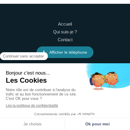
Accueil
Qui suis-je ?
Contact
Afficher le téléphone
63 Rue Paradis
13006
Marseille
France
©2024 Reinette Girard - Psychothérapie
Plan du site
Mentions légales
Création et référencement du site par Simplébo
MENU
Localisation
Prendre rendez-vous
Site partenaire de
Annuaire Thérapeutes