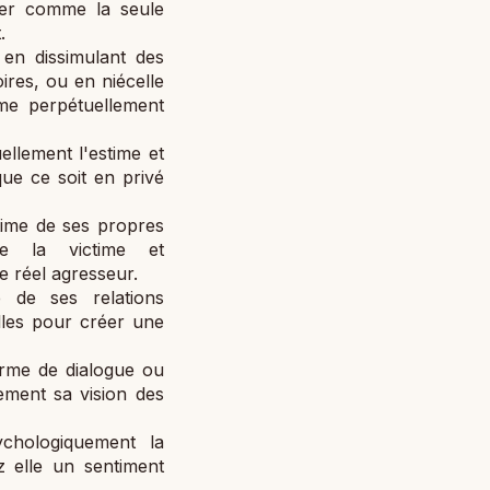
her comme la seule
.
é en dissimulant des
ires, ou en niécelle
time perpétuellement
llement l'estime et
que ce soit en privé
time de ses propres
me la victime et
 réel agresseur.
 de ses relations
elles pour créer une
rme de dialogue ou
ment sa vision des
chologiquement la
z elle un sentiment