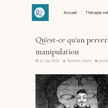
Accueil
Thérapie ind
Qu'est-ce qu'un pervers
manipulation
23 Jan 2023
Reinette Girard
psyc