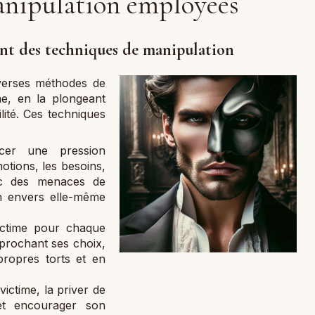
manipulation employées
ent des techniques de manipulation
iverses méthodes de
me, en la plongeant
ilité. Ces techniques
er une pression
otions, les besoins,
ec des menaces de
on envers elle-même
ctime pour chaque
eprochant ses choix,
propres torts et en
victime, la priver de
 et encourager son