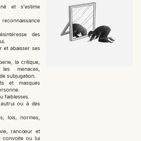
né et s'estime
e reconnaissance
sintéresse des
ui.
r et abaisser ses
rie, la critique,
t, les menaces,
 de subjugation.
nts et masques
personne.
u faiblesses.
 autrui ou à des
, lois, normes,
nvie, rancœur et
 convoite ou lui