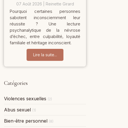
07 Août 2026
Reinette Girard
Pourquoi certaines personnes
sabotent inconsciemment leur
réussite ? Une lecture
psychanalytique de la névrose
d’échec, entre culpabilité, loyauté
familiale et héritage inconscient.
Lire la suite...
Catégories
Violences sexuelles
(2)
Abus sexuel
(1)
Bien-être personnel
(8)