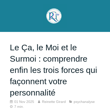
Le Ça, le Moi et le
Surmoi : comprendre
enfin les trois forces qui
façonnent votre
personnalité
01 Nov 2025
Reinette Girard
psychanalyse
7 min.