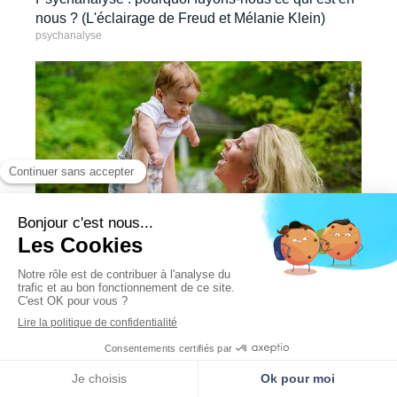
nous ? (L'éclairage de Freud et Mélanie Klein)
psychanalyse
La « mère suffisamment bonne » selon Winnicott
psychanalyse
MENU
Rechercher
Localisation
Prendre rendez-vous