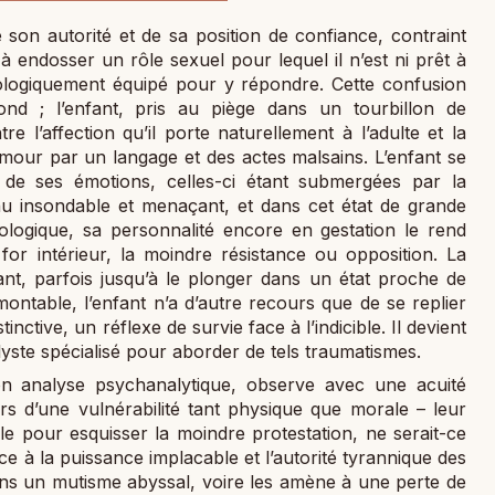
 son autorité et de sa position de confiance, contraint
 à endosser un rôle sexuel pour lequel il n’est ni prêt à
ologiquement équipé pour y répondre. Cette confusion
nd ; l’enfant, pris au piège dans un tourbillon de
tre l’affection qu’il porte naturellement à l’adulte et la
amour par un langage et des actes malsains. L’enfant se
e de ses émotions, celles-ci étant submergées par la
enu insondable et menaçant, et dans cet état de grande
hologique, sa personnalité encore en gestation le rend
r intérieur, la moindre résistance ou opposition. La
ant, parfois jusqu’à le plonger dans un état proche de
rmontable, l’enfant n’a d’autre recours que de se replier
ctive, un réflexe de survie face à l’indicible. Il devient
yste spécialisé pour aborder de tels traumatismes.
son analyse psychanalytique, observe avec une acuité
rs d’une vulnérabilité tant physique que morale – leur
e pour esquisser la moindre protestation, ne serait-ce
ce à la puissance implacable et l’autorité tyrannique des
ans un mutisme abyssal, voire les amène à une perte de