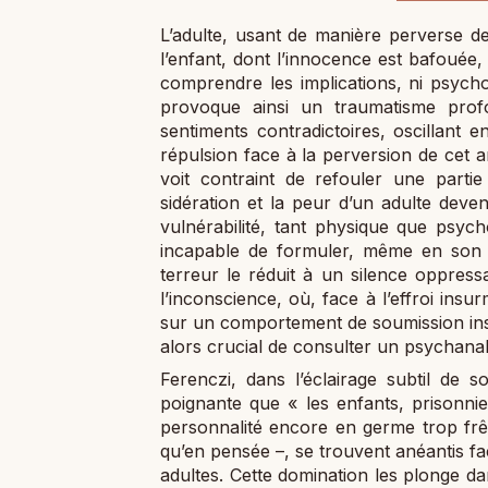
L’adulte, usant de manière perverse de
l’enfant, dont l’innocence est bafouée,
comprendre les implications, ni psych
provoque ainsi un traumatisme profo
sentiments contradictoires, oscillant en
répulsion face à la perversion de cet 
voit contraint de refouler une parti
sidération et la peur d’un adulte dev
vulnérabilité, tant physique que psyc
incapable de formuler, même en son fo
terreur le réduit à un silence oppress
l’inconscience, où, face à l’effroi insu
sur un comportement de soumission instin
alors crucial de consulter un psychanal
Ferenczi, dans l’éclairage subtil de 
poignante que « les enfants, prisonnie
personnalité encore en germe trop frêl
qu’en pensée –, se trouvent anéantis fa
adultes. Cette domination les plonge d