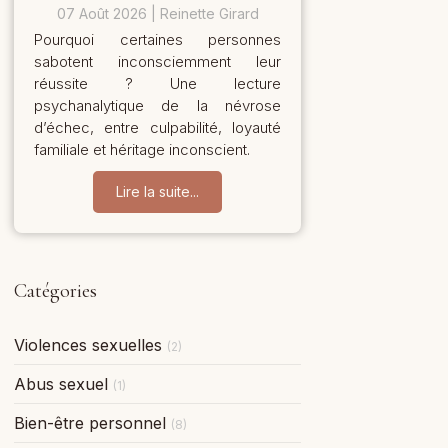
07 Août 2026
Reinette Girard
Pourquoi certaines personnes
sabotent inconsciemment leur
réussite ? Une lecture
psychanalytique de la névrose
d’échec, entre culpabilité, loyauté
familiale et héritage inconscient.
Lire la suite...
Catégories
Violences sexuelles
(2)
Abus sexuel
(1)
Bien-être personnel
(8)