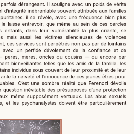
parfois dérangeant. Il souligne avec un poids de vérité
al d’intégrité inébranlable souvent attribuée aux familles
puritaines, il se révèle, avec une fréquence bien plus
e le laisse entrevoir, que même au sein de ces cercles
 enfants, dans leur vulnérabilité la plus criante, se
 mais aussi les victimes silencieuses de violences
t, ces services sont perpétrés non pas par de lointains
s, avec un perfide dévoiement de la confiance et de
es — pères, mères, oncles ou cousins — ou encore par
ent bienveillantes telles que les amis de la famille, les
ains individus sous couvert de leur proximité et de leur
rante la naïveté et l’innocence de ces jeunes êtres pour
ouables. C’est une sombre réalité que Ferenczi dévoile
 question inévitable des présupposés d’une protection
iliaux même supposément vertueux. Les abus sexuels
s, et les psychanalystes doivent être particulièrement