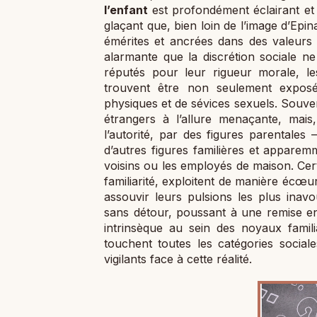
l’enfant
est profondément éclairant et 
glaçant que, bien loin de l’image d’Epin
émérites et ancrées dans des valeurs 
alarmante que la discrétion sociale n
réputés pour leur rigueur morale, les
trouvent être non seulement exposés
physiques et de sévices sexuels. Souven
étrangers à l’allure menaçante, mai
l’autorité, par des figures parental
d’autres figures familières et apparemm
voisins ou les employés de maison. Cert
familiarité, exploitent de manière écœu
assouvir leurs pulsions les plus inav
sans détour, poussant à une remise en
intrinsèque au sein des noyaux fam
touchent toutes les catégories sociale
vigilants face à cette réalité.