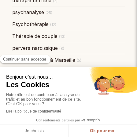
thérapie familiale
(2)
psychanalyse
(25)
Psychothérapie
(12)
Thérapie de couple
(13)
pervers narcissique
(8)
Psychothérapie à Marseille
(5)
Accueil
Thérapie individuelle
Thérapie de couple