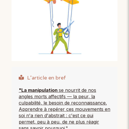
L'article en bref
"La manipulation
se nourrit de nos
angles morts affectifs — la peur, la
culpabilité, le besoin de reconnaissance.
Apprendre à repérer ces mouvements en
soi n'a rien d'abstrait : c'est ce qui
permet, peu à peu, de ne plus réagir
sans savoir pourquoi."