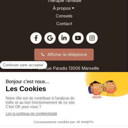
Thérapie familiale
À propos
Conseils
Contact
Afficher le téléphone
63 Rue Paradis
13006
Marseille
©2024 Reinette Girard - Psychothérapie
Plan du site
Mentions légales
Création et référencement du site par Simplébo