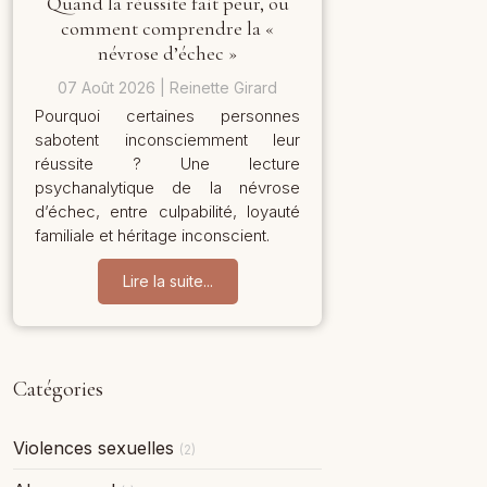
Quand la réussite fait peur, ou
comment comprendre la «
névrose d’échec »
07 Août 2026
Reinette Girard
Pourquoi certaines personnes
sabotent inconsciemment leur
réussite ? Une lecture
psychanalytique de la névrose
d’échec, entre culpabilité, loyauté
familiale et héritage inconscient.
Lire la suite...
Catégories
Violences sexuelles
(2)