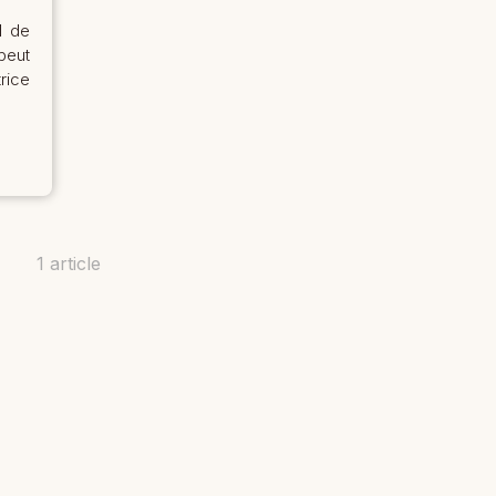
l de
peut
rice
1 article