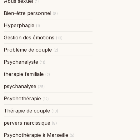
Abus sexuel
(1)
Bien-être personnel
(8)
Hyperphagie
(1)
Gestion des émotions
(13)
Problème de couple
(2)
Psychanalyste
(11)
thérapie familiale
(2)
psychanalyse
(25)
Psychothérapie
(12)
Thérapie de couple
(13)
pervers narcissique
(8)
Psychothérapie à Marseille
(5)