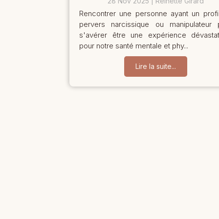
28 Nov 2025
Reinette Girard
Rencontrer une personne ayant un profi
pervers narcissique ou manipulateur 
s'avérer être une expérience dévastat
pour notre santé mentale et phy...
Lire la suite...