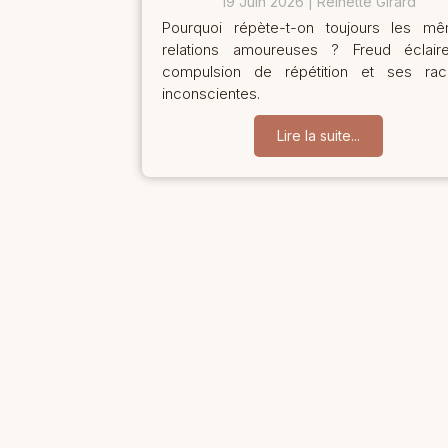
19 Juin 2026
Reinette Girard
Pourquoi répète-t-on toujours les m
relations amoureuses ? Freud éclair
compulsion de répétition et ses rac
inconscientes.
Lire la suite...