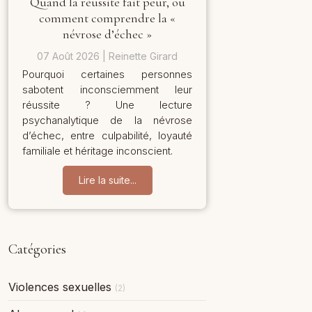
Quand la réussite fait peur, ou
comment comprendre la «
névrose d’échec »
07 Août 2026
Reinette Girard
Pourquoi certaines personnes
sabotent inconsciemment leur
réussite ? Une lecture
psychanalytique de la névrose
d’échec, entre culpabilité, loyauté
familiale et héritage inconscient.
Lire la suite...
Catégories
Violences sexuelles
(2)