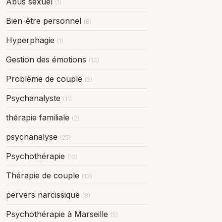
Abus sexuel
(1)
Bien-être personnel
(8)
Hyperphagie
(1)
Gestion des émotions
(13)
Problème de couple
(2)
Psychanalyste
(11)
thérapie familiale
(2)
psychanalyse
(25)
Psychothérapie
(12)
Thérapie de couple
(13)
pervers narcissique
(8)
Psychothérapie à Marseille
(5)