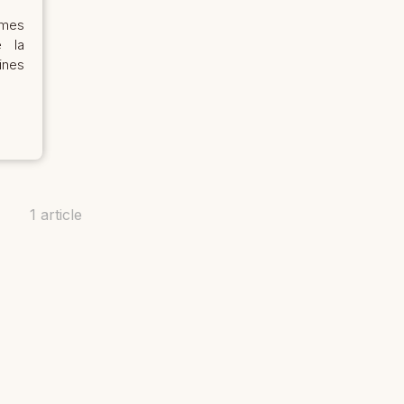
êmes
e la
ines
1 article