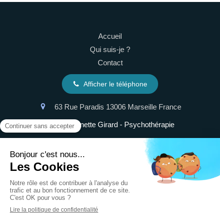
Accueil
Qui suis-je ?
Contact
Afficher le téléphone
63 Rue Paradis
13006
Marseille
France
©2024 Reinette Girard - Psychothérapie
Plan du site
Mentions légales
Création et référencement du site par Simplébo
Site partenaire de
Annuaire Thérapeutes