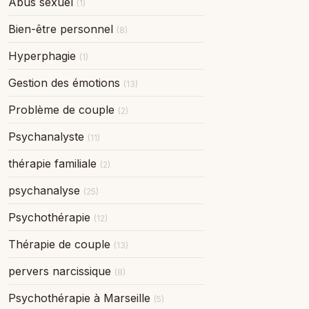
Abus sexuel
(1)
Bien-être personnel
(8)
Hyperphagie
(1)
Gestion des émotions
(13)
Problème de couple
(2)
Psychanalyste
(11)
thérapie familiale
(2)
psychanalyse
(25)
Psychothérapie
(12)
Thérapie de couple
(13)
pervers narcissique
(8)
Psychothérapie à Marseille
(5)