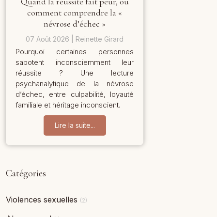
Quand la réussite fait peur, ou
comment comprendre la «
névrose d’échec »
07 Août 2026
Reinette Girard
Pourquoi certaines personnes
sabotent inconsciemment leur
réussite ? Une lecture
psychanalytique de la névrose
d’échec, entre culpabilité, loyauté
familiale et héritage inconscient.
Lire la suite...
Catégories
Violences sexuelles
(2)