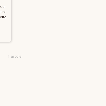
ndon
onne
otre
1 article