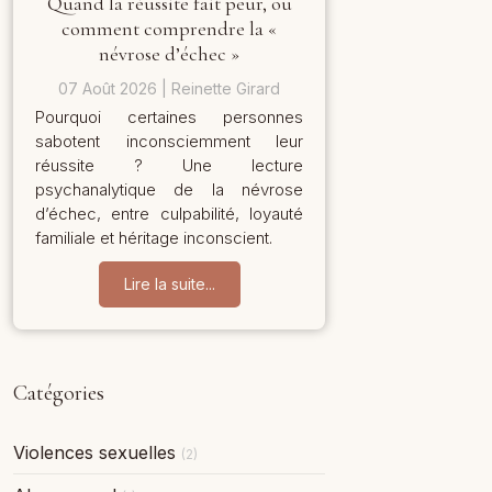
Quand la réussite fait peur, ou
comment comprendre la «
névrose d’échec »
07 Août 2026
Reinette Girard
Pourquoi certaines personnes
sabotent inconsciemment leur
réussite ? Une lecture
psychanalytique de la névrose
d’échec, entre culpabilité, loyauté
familiale et héritage inconscient.
Lire la suite...
Catégories
Violences sexuelles
(2)