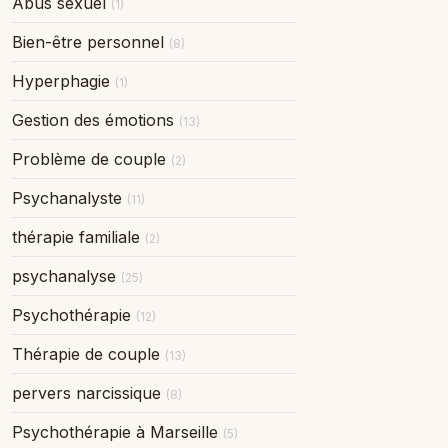
Abus sexuel
(1)
Bien-être personnel
(8)
Hyperphagie
(1)
Gestion des émotions
(13)
Problème de couple
(2)
Psychanalyste
(11)
thérapie familiale
(2)
psychanalyse
(25)
Psychothérapie
(12)
Thérapie de couple
(13)
pervers narcissique
(8)
Psychothérapie à Marseille
(5)