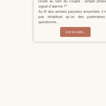
Doute au sein du couple : simple phas
signal d'alarme ?"
Au fil des années passées ensemble, il n
pas inhabituel qu'un des partenaire
questionne...
Lire la suite...