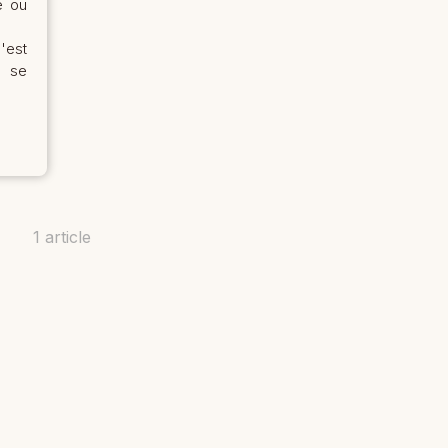
e ou
'est
s se
1 article