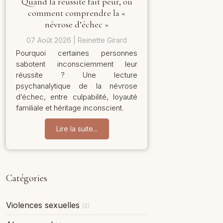
Quand la réussite fait peur, ou
comment comprendre la «
névrose d’échec »
07 Août 2026
Reinette Girard
Pourquoi certaines personnes
sabotent inconsciemment leur
réussite ? Une lecture
psychanalytique de la névrose
d’échec, entre culpabilité, loyauté
familiale et héritage inconscient.
Lire la suite...
Catégories
Violences sexuelles
(2)