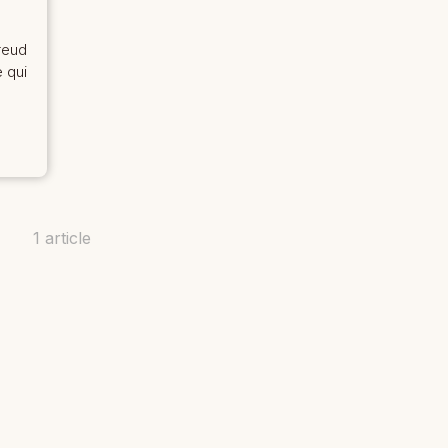
reud
 qui
1 article