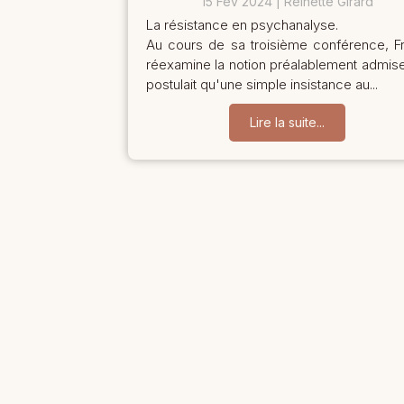
15 Fév 2024
Reinette Girard
La résistance en psychanalyse.
Au cours de sa troisième conférence, F
réexamine la notion préalablement admise
postulait qu'une simple insistance au...
Lire la suite...