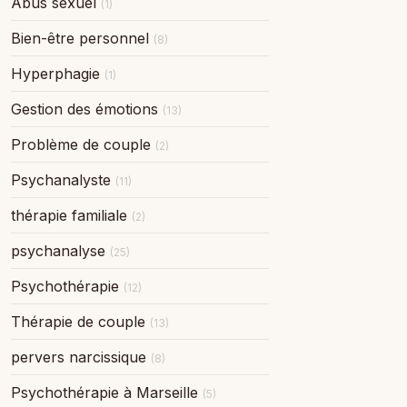
Abus sexuel
(1)
Bien-être personnel
(8)
Hyperphagie
(1)
Gestion des émotions
(13)
Problème de couple
(2)
Psychanalyste
(11)
thérapie familiale
(2)
psychanalyse
(25)
Psychothérapie
(12)
Thérapie de couple
(13)
pervers narcissique
(8)
Psychothérapie à Marseille
(5)