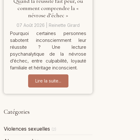
Quand la réussite fait peur, ou
comment comprendre la «
névrose d’échec »
07 Août 2026
Reinette Girard
Pourquoi certaines personnes
sabotent inconsciemment leur
réussite ? Une lecture
psychanalytique de la névrose
d’échec, entre culpabilité, loyauté
familiale et héritage inconscient.
Lire la suite...
Catégories
Violences sexuelles
(2)