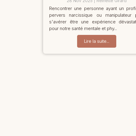
28 Nov 2025
Reinette Girard
Rencontrer une personne ayant un profi
pervers narcissique ou manipulateur 
s'avérer être une expérience dévastat
pour notre santé mentale et phy...
Lire la suite...