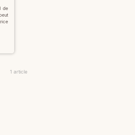
l de
peut
rice
1 article