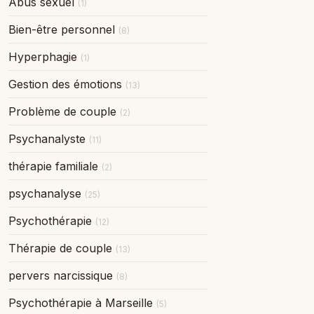
Abus sexuel
(1)
Bien-être personnel
(8)
Hyperphagie
(1)
Gestion des émotions
(13)
Problème de couple
(2)
Psychanalyste
(11)
thérapie familiale
(2)
psychanalyse
(25)
Psychothérapie
(12)
Thérapie de couple
(13)
pervers narcissique
(8)
Psychothérapie à Marseille
(5)