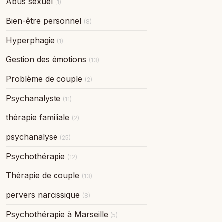
Abus sexuel
(1)
Bien-être personnel
(8)
Hyperphagie
(1)
Gestion des émotions
(13)
Problème de couple
(2)
Psychanalyste
(11)
thérapie familiale
(2)
psychanalyse
(25)
Psychothérapie
(12)
Thérapie de couple
(13)
pervers narcissique
(8)
Psychothérapie à Marseille
(5)