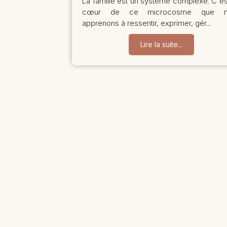
La famille est un système complexe. C'es
cœur de ce microcosme que n
apprenons à ressentir, exprimer, gér...
Lire la suite...