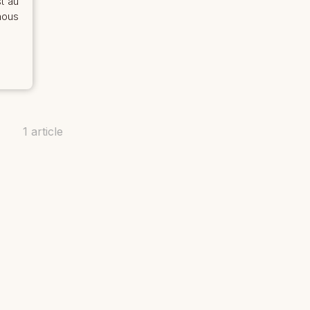
t au
ous
1 article