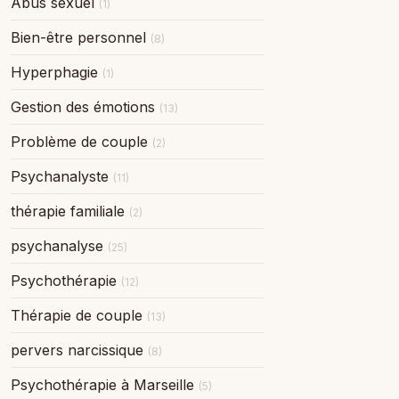
Abus sexuel
(1)
Bien-être personnel
(8)
Hyperphagie
(1)
Gestion des émotions
(13)
Problème de couple
(2)
Psychanalyste
(11)
thérapie familiale
(2)
psychanalyse
(25)
Psychothérapie
(12)
Thérapie de couple
(13)
pervers narcissique
(8)
Psychothérapie à Marseille
(5)