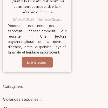
Quand la réussite fait peur, ou
comment comprendre la «
névrose d’échec »
07 Août 2026
Reinette Girard
Pourquoi certaines personnes
sabotent inconsciemment leur
réussite ? Une lecture
psychanalytique de la névrose
d’échec, entre culpabilité, loyauté
familiale et héritage inconscient.
Lire la suite...
Catégories
Violences sexuelles
(2)