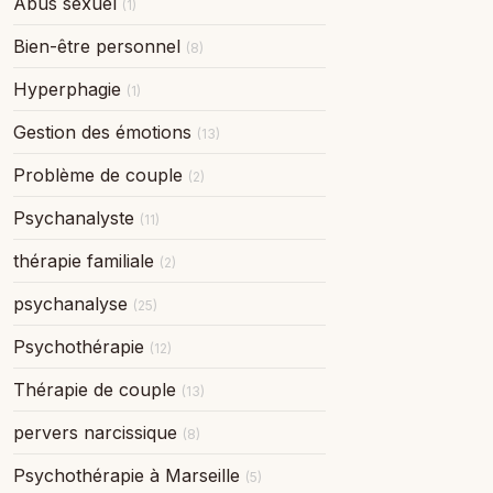
Abus sexuel
(1)
Bien-être personnel
(8)
Hyperphagie
(1)
Gestion des émotions
(13)
Problème de couple
(2)
Psychanalyste
(11)
thérapie familiale
(2)
psychanalyse
(25)
Psychothérapie
(12)
Thérapie de couple
(13)
pervers narcissique
(8)
Psychothérapie à Marseille
(5)