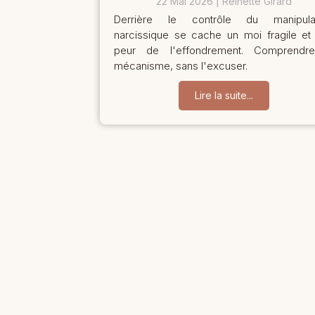
22 Mai 2026
Reinette Girard
Derrière le contrôle du manipula
narcissique se cache un moi fragile et
peur de l'effondrement. Comprendr
mécanisme, sans l'excuser.
Lire la suite...