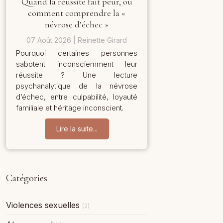
Quand la réussite fait peur, ou
comment comprendre la «
névrose d’échec »
07 Août 2026
Reinette Girard
Pourquoi certaines personnes
sabotent inconsciemment leur
réussite ? Une lecture
psychanalytique de la névrose
d’échec, entre culpabilité, loyauté
familiale et héritage inconscient.
Lire la suite...
Catégories
Violences sexuelles
(2)