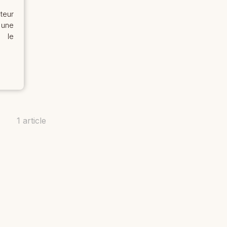
teur
 une
e le
1 article